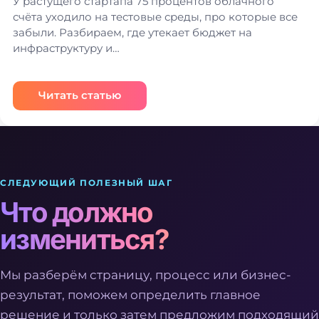
У растущего стартапа 75 процентов облачного
счёта уходило на тестовые среды, про которые все
забыли. Разбираем, где утекает бюджет на
инфраструктуру и…
Читать статью
СЛЕДУЮЩИЙ ПОЛЕЗНЫЙ ШАГ
Что должно
измениться?
Мы разберём страницу, процесс или бизнес-
результат, поможем определить главное
решение и только затем предложим подходящий