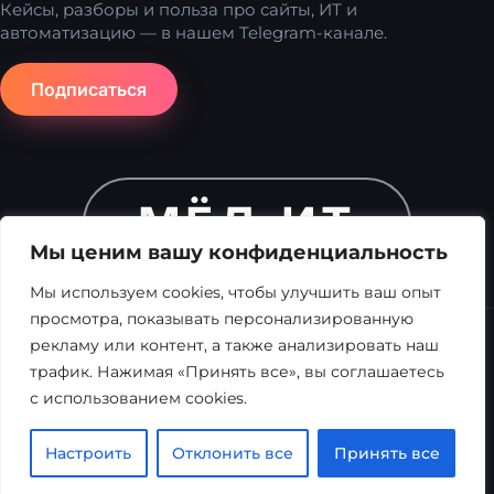
Кейсы, разборы и польза про сайты, ИТ и
автоматизацию — в нашем Telegram-канале.
Подписаться
МЁД.ИТ
Мы ценим вашу конфиденциальность
Мы используем cookies, чтобы улучшить ваш опыт
просмотра, показывать персонализированную
рекламу или контент, а также анализировать наш
трафик. Нажимая «Принять все», вы соглашаетесь
с использованием cookies.
© 2025 МЁД.ИТ — Цифровое агентство. ООО «Открытый
Настроить
Отклонить все
Принять все
путь». Зарегистрировано под № 19453 в реестре
аккредитованных ИТ-организаций. Все права защищены.