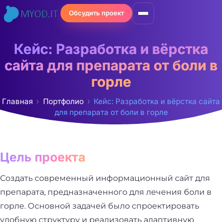
Перейти
Обсудить проект
к
содержимому
Кейс: Разработка и вёрстка
сайта для препарата от боли в
горле
Главная
Портфолио
Кейс: Разработка и вёрстка сайта
для препарата от боли в горле
Цель проекта
Создать современный информационный сайт для
препарата, предназначенного для лечения боли в
горле. Основной задачей было спроектировать
удобную структуру и реализовать адаптивную