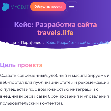
Перейти
Обсудить проект
к
содержимому
Кейс: Разработка сайта
travels.life
Главная
Портфолио
Кейс: Разработка сайта travels.life
Цель проекта
Создать современный, удобный и масштабируемый
веб-портал для публикации статей и рекомендаций
о путешествиях, с возможностью интеграции с
внешними сервисами бронирования и управления
пользовательским контентом.