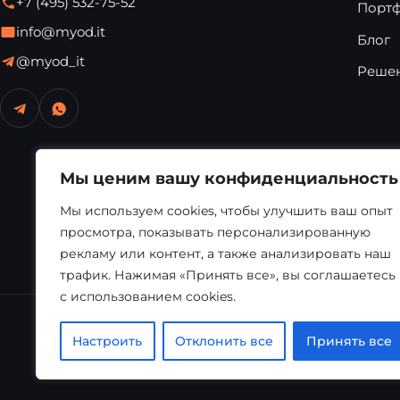
+7 (495) 532-75-52
Порт
info@myod.it
Блог
@myod_it
Решен
Мы ценим вашу конфиденциальность
Мы используем cookies, чтобы улучшить ваш опыт
просмотра, показывать персонализированную
рекламу или контент, а также анализировать наш
трафик. Нажимая «Принять все», вы соглашаетесь
с использованием cookies.
Настроить
Отклонить все
Принять все