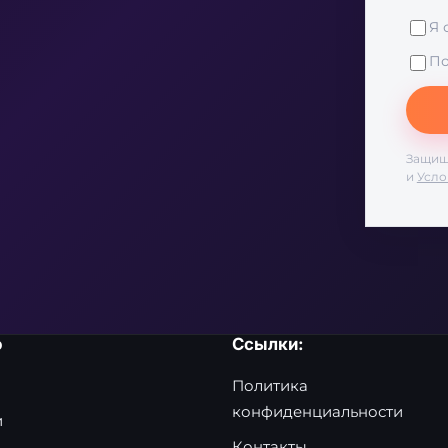
Я 
По
Защищ
и
Усло
ю
Ссылки:
Политика
конфиденциальности
и
Контакты