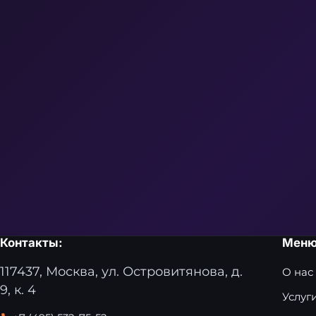
Контакты:
Мен
117437, Москва, ул. Островитянова, д.
О нас
9, к. 4
Услуг