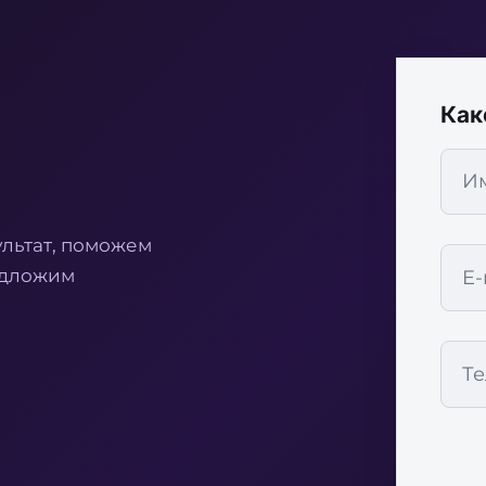
Как
ультат, поможем
едложим