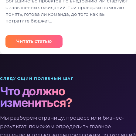
Большинство проектов по внедрению ИИ стартуют
с завышенных ожиданий. Три проверки помогают
понять, готова ли команда, до того как вы
потратите бюджет…
Читать статью
СЛЕДУЮЩИЙ ПОЛЕЗНЫЙ ШАГ
Что должно
измениться?
Мы разберём страницу, процесс или бизнес-
результат, поможем определить главное
решение и только затем предложим подходящий